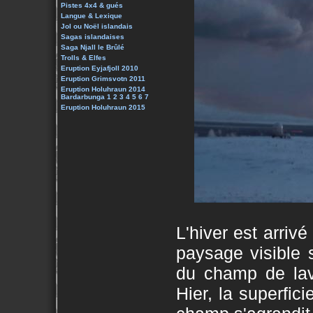
Pistes 4x4 & gués
Langue & Lexique
Jol ou Noël islandais
Sagas islandaises
Saga Njall le Brûlé
Trolls & Elfes
Eruption Eyjafjoll 2010
Eruption Grimsvotn 2011
Eruption Holuhraun 2014
Bardarbunga 1
2
3
4
5
6
7
Eruption Holuhraun 2015
L'hiver est arrivé
paysage visible 
du champ de lav
Hier, la superfic