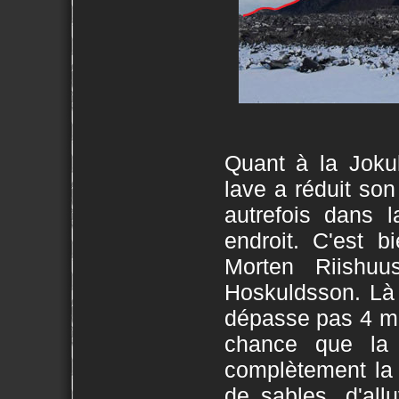
Quant à la Jokul
lave a réduit son 
autrefois dans l
endroit. C'est b
Morten Riishu
Hoskuldsson. Là 
dépasse pas 4 mè
chance que la 
complètement la r
de sables, d'all