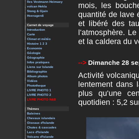
Iles Vestmann
Heimaey
mois, les bouch
volcan Hekla
Stong & Gjain
quantité de lave 
Hveragerdi
et libéré des t
Carnet de voyage
Introduction
l'atmosphère. Le
Carte
et la caldera du 
Climat et météo
Histoire 1
2
3
Economie
Géologie
Géographie
-->
Dimanche 28 se
Infos pratiques
Liens sur Islande
Bibliographie
Activité volcaniqu
Album photos
Vidéos
lentement dans 
Phototheque
LIVRE PHOTO 1
plus qu'une ce
LIVRE PHOTO 2
quotidien : 5,2 su
LIVRE PHOTO N&B
Thèmes
Baleines
Chevaux islandais
Oiseaux d'Islande
Chutes & cascades
Lacs d'Islande
Volcans d'Islande