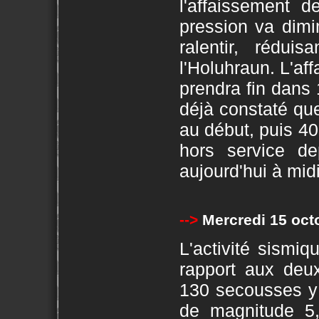
l'affaissement d
pression va dimi
ralentir, réduis
l'Holuhraun. L'aff
prendra fin dans 
déjà constaté que
au début, puis 4
hors service d
aujourd'hui à midi
-->
Mercredi 15 oct
L'activité sismi
rapport aux deu
130 secousses y 
de magnitude 5,