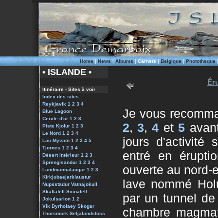
Home
|
News
|
Albums
|
Carnets
|
Belgique
|
Phototheque
• ISLANDE •
Éru
Itinéraire - Sites à voir
Index des sites
Reykjavik 1
2
3
4
Je vous recomma
Blue Lagoon
Cercle d'or 1
2
3
2
,
3
,
4
et
5
avant
Piste Kjolur 1
2
3
Le Nord 1
2
3
4
jours d'activité
Lac Myvatn 1
2
3
4
5
Tjornes 1
2
3
4
entré en éruptio
Désert intérieur 1
2
3
Sprengisandur 1
2
3
4
ouverte au nord-
Landmannalaugar
1
2
3
Kirkjubaejarklaustur
lave nommé Holu
Nupsstadur
Vatnajokull
Skaftafell
Svinafell
par un tunnel de
Jokulsarlon 1
2
Vik
Dyrholaey
Skogar
chambre magmati
Thorsmork
Seljalandsfoss