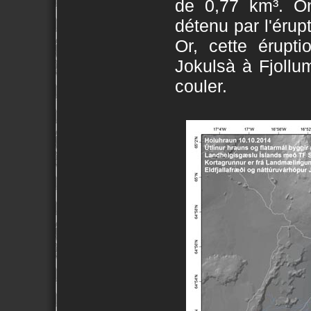
de 0,77 km³. On
détenu par l'érup
Or, cette érupti
Jokulsà à Fjoll
couler.