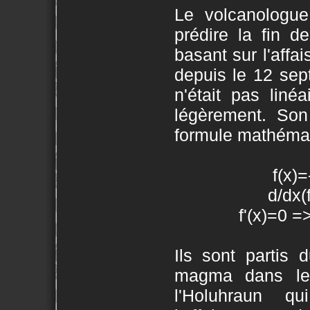
Le volcanologue
prédire la fin d
basant sur l'aff
depuis le 12 sep
n'était pas liné
légèrement. Son 
formule mathémat
f(x)
d/dx(
f'(x)=0 
Ils sont partis 
magma dans le
l'Holuhraun q