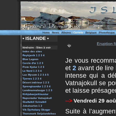
Home
|
News
|
Albums
|
Carnets
|
Belgique
|
Phototheque
• ISLANDE •
Eruption f
Itinéraire - Sites à voir
Index des sites
Reykjavik 1
2
3
4
Je vous recomma
Blue Lagoon
Cercle d'or 1
2
3
et
2
avant de lire 
Piste Kjolur 1
2
3
Le Nord 1
2
3
4
intense qui a d
Lac Myvatn 1
2
3
4
5
Tjornes 1
2
3
4
Vatnajokull se po
Désert intérieur 1
2
3
Sprengisandur 1
2
3
4
et laisse présage
Landmannalaugar
1
2
3
Kirkjubaejarklaustur
Nupsstadur
Vatnajokull
-->
Vendredi 29 aoû
Skaftafell
Svinafell
Jokulsarlon 1
2
Suite à l'augment
Vik
Dyrholaey
Skogar
Thorsmork
Seljalandsfoss