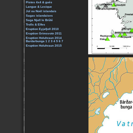
Pistes 4x4 & gués
Langue & Lexique
Jol ou Noël islandais
Sagas islandaises
Saga Njall le Brûlé
Trolls & Elfes
Eruption Eyjafjoll 2010
Eruption Grimsvotn 2011
Eruption Holuhraun 2014
Bardarbunga 1
2
3
4
5
6
7
Eruption Holuhraun 2015