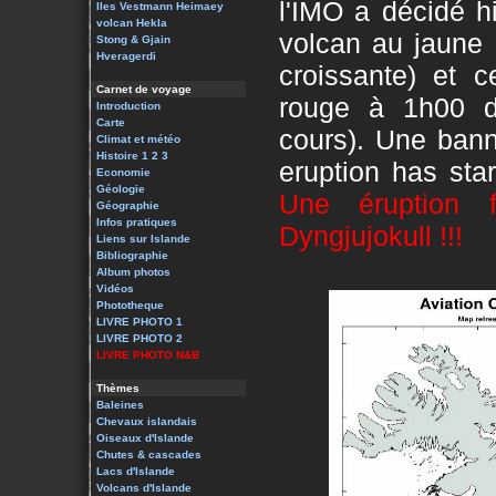
l'IMO a décidé h
Iles Vestmann
Heimaey
volcan Hekla
volcan au jaune 
Stong & Gjain
Hveragerdi
croissante) et 
Carnet de voyage
rouge à 1h00 d
Introduction
Carte
cours). Une banni
Climat et météo
Histoire 1
2
3
eruption has star
Economie
Géologie
Une éruption 
Géographie
Infos pratiques
Dyngjujokull !!!
Liens sur Islande
Bibliographie
Album photos
Vidéos
Phototheque
LIVRE PHOTO 1
LIVRE PHOTO 2
LIVRE PHOTO N&B
Thèmes
Baleines
Chevaux islandais
Oiseaux d'Islande
Chutes & cascades
Lacs d'Islande
Volcans d'Islande