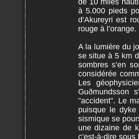
de 10 miles nauti
à 5.000 pieds po
d'Akureyri est ro
rouge à l'orange. 
A la lumière du jo
se situe à 5 km d
sombres s'en son
considérée comme
Les géophysici
Guðmundsson s'a
"accident". Le m
puisque le dyke 
sismique se pour
une dizaine de k
c'est-à-dire sous 