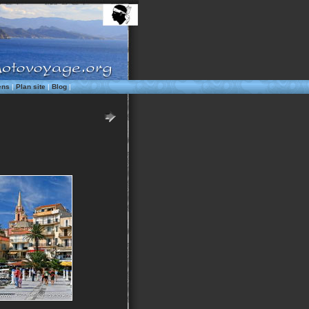
ens
|
Plan site
|
Blog
|