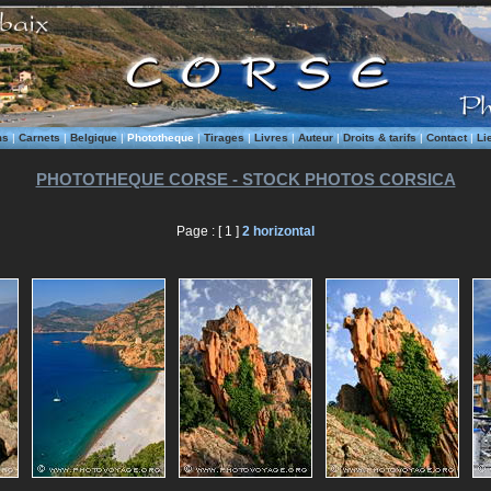
ms
|
Carnets
|
Belgique
|
Phototheque
|
Tirages
|
Livres
|
Auteur
|
Droits & tarifs
|
Contact
|
Li
PHOTOTHEQUE CORSE - STOCK PHOTOS CORSICA
Page : [ 1 ]
2
horizontal