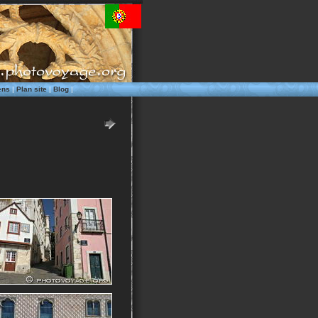
ens
|
Plan site
|
Blog
|