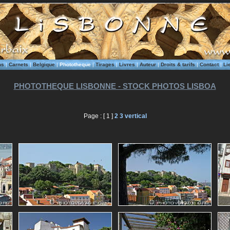
ms
|
Carnets
|
Belgique
|
Phototheque
|
Tirages
|
Livres
|
Auteur
|
Droits & tarifs
|
Contact
|
Li
PHOTOTHEQUE LISBONNE - STOCK PHOTOS LISBOA
Page : [ 1 ]
2
3
vertical