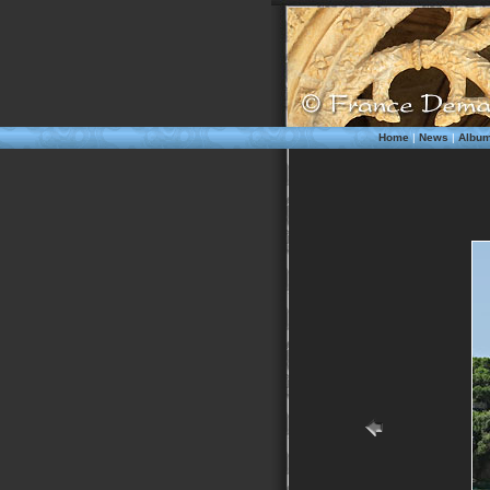
Home
|
News
|
Albu