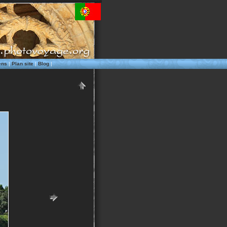
ens
|
Plan site
|
Blog
|