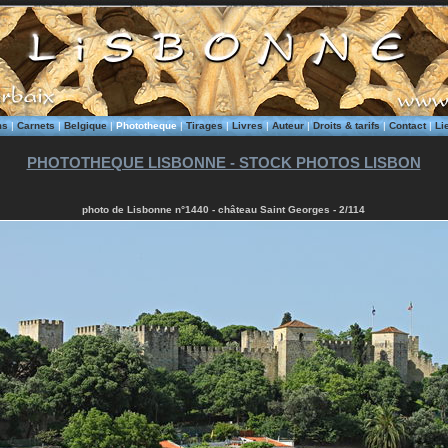
ms
|
Carnets
|
Belgique
|
Phototheque
|
Tirages
|
Livres
|
Auteur
|
Droits & tarifs
|
Contact
|
Li
PHOTOTHEQUE LISBONNE - STOCK PHOTOS LISBON
photo de Lisbonne n°1440 - château Saint Georges - 2/114