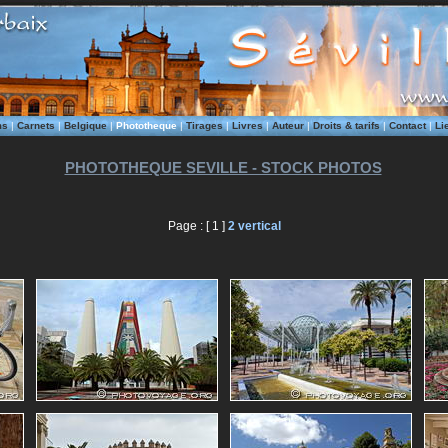
ms
|
Carnets
|
Belgique
|
Phototheque
|
Tirages
|
Livres
|
Auteur
|
Droits & tarifs
|
Contact
|
Li
PHOTOTHEQUE SEVILLE - STOCK PHOTOS
Page : [ 1 ]
2
vertical