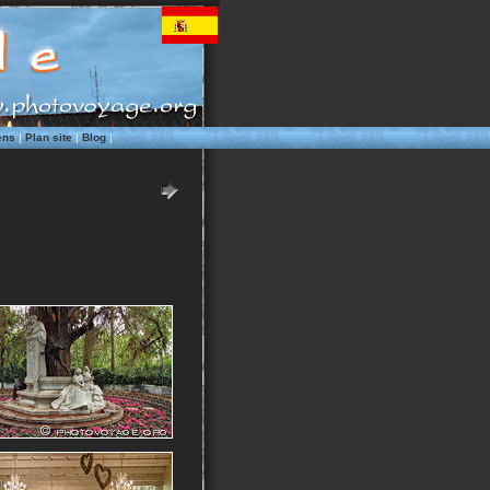
ens
|
Plan site
|
Blog
|