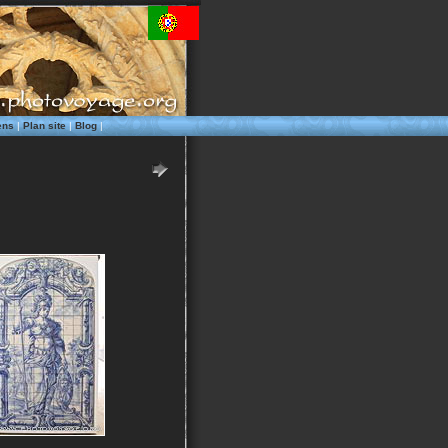
ens
|
Plan site
|
Blog
|