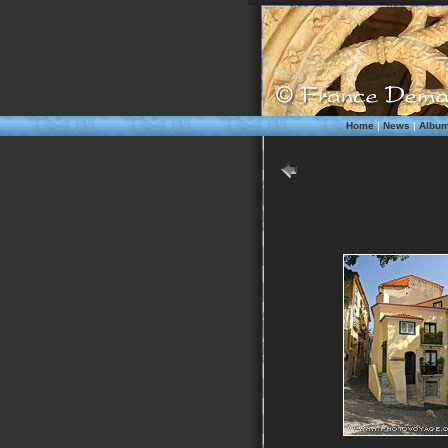
Home
|
News
|
Albu