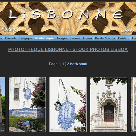
ms
|
Carnets
|
Belgique
|
Phototheque
|
Tirages
|
Livres
|
Auteur
|
Droits & tarifs
|
Contact
|
Li
PHOTOTHEQUE LISBONNE - STOCK PHOTOS LISBOA
Page : [ 1 ]
2
horizontal