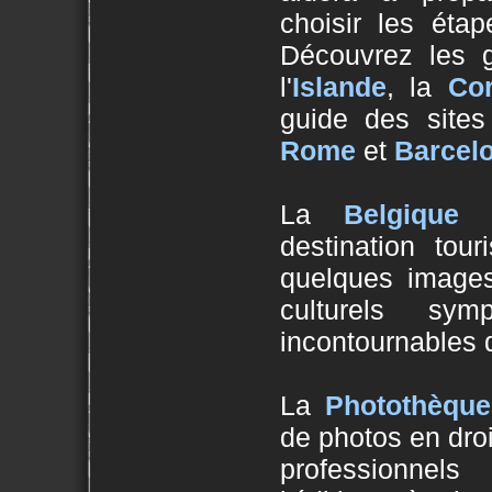
choisir les étap
Découvrez les 
l'
Islande
, la
Co
guide des sites
Rome
et
Barcel
La
Belgique
e
destination tour
quelques images
culturels sy
incontournables 
La
Photothèque
de photos en dro
professionnel