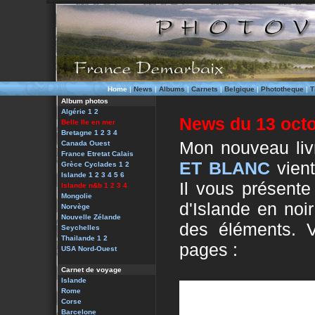
Home
|
News
|
Albums
|
Carnets
|
Belgique
|
Phototheque
|
T
Album photos
Algérie 1
2
News du 13 oct
Belle Ile en mer
Bretagne 1
2
3
4
Mon nouveau li
Canada Ouest
France Etretat
Calais
ET BLANC
vient
Grèce Cyclades 1
2
Islande 1
2
3
4
5
6
Il vous présente
Islande n&b 1
2
3
4
Mongolie
d'Islande en noi
Norvège
Nouvelle Zélande
des éléments. V
Seychelles
Thailande 1
2
pages :
USA Nord-Ouest
Carnet de voyage
Islande
Rome
Corse
Barcelone