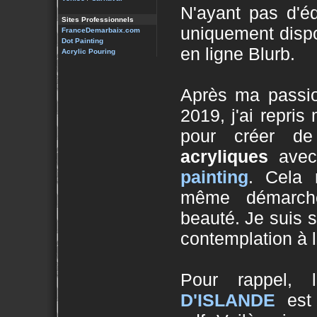
N'ayant pas d'é
Sites Professionnels
uniquement dispon
FranceDemarbaix.com
Dot Painting
en ligne Blurb.
Acrylic Pouring
Après ma passi
2019, j'ai repri
pour créer d
acryliques
avec
painting
. Cela 
même démarche
beauté. Je suis 
contemplation à l
Pour rappel, 
D'ISLANDE
est