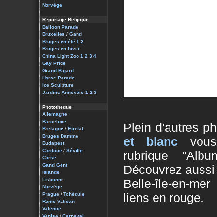
Norvège
Reportage Belgique
Balloon Parade
Bruxelles
/
Gand
Bruges en été 1
2
Bruges en hiver
China Light Zoo 1
2
3
4
Gay Pride
Grand-Bigard
Horse Parade
Ice Sculpture
Jardins Annevoie 1
2
3
Phototheque
Allemagne
Barcelone
Plein d'autres ph
Bretagne
/
Etretat
Bruges Damme
et blanc
vou
Budapest
Cordoue
/
Séville
rubrique "Albu
Corse
Gand Gent
Découvrez aussi 
Islande
Lisbonne
Belle-île-en-me
Norvège
liens en rouge.
Prague
/
Tchéquie
Rome Vatican
Valence
Venise
/
Carnaval