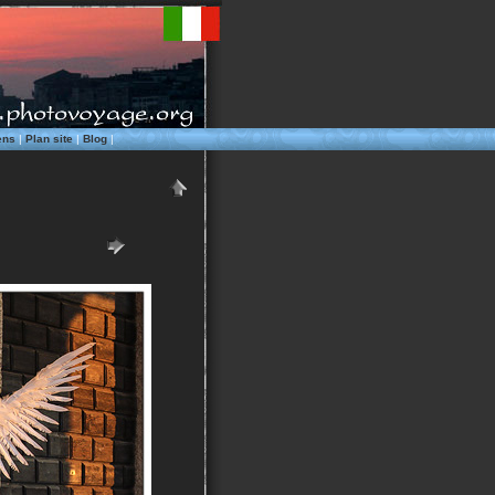
ens
|
Plan site
|
Blog
|