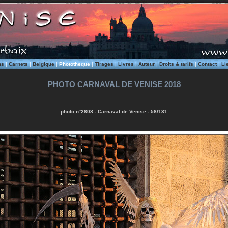
ms
|
Carnets
|
Belgique
|
Phototheque
|
Tirages
|
Livres
|
Auteur
|
Droits & tarifs
|
Contact
|
Li
PHOTO CARNAVAL DE VENISE 2018
photo n°2808 - Carnaval de Venise - 58/131