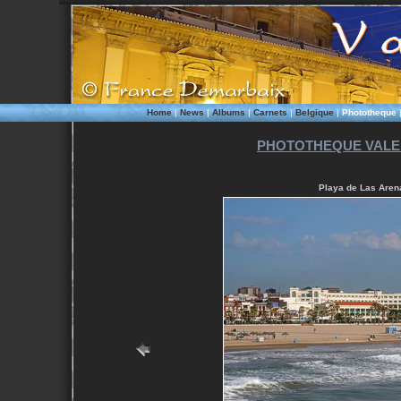
Home
|
News
|
Albums
|
Carnets
|
Belgique
|
Phototheque
PHOTOTHEQUE VALEN
Playa de Las Arena