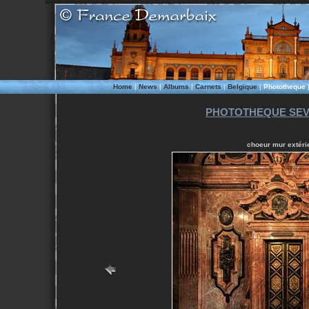
Home
|
News
|
Albums
|
Carnets
|
Belgique
|
Phototheque
PHOTOTHEQUE SEVI
choeur mur extérie