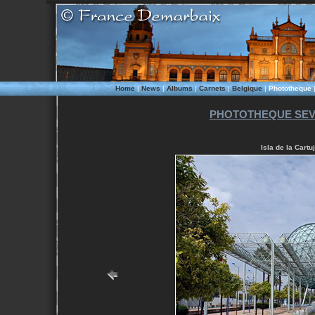
Home
|
News
|
Albums
|
Carnets
|
Belgique
|
Phototheque
PHOTOTHEQUE SEVI
Isla de la Cartu