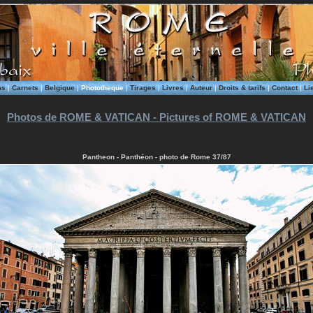
ms
|
Carnets
|
Belgique
|
Phototheque
|
Tirages
|
Livres
|
Auteur
|
Droits & tarifs
|
Contact
|
Li
Photos de ROME & VATICAN - Pictures of ROME & VATICAN
Pantheon - Panthéon - photo de Rome 37/87