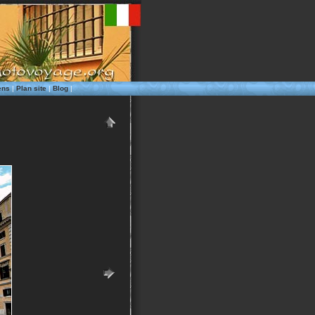
ens
|
Plan site
|
Blog
|