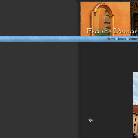
Home
|
News
|
Albu