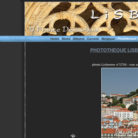
Home
|
News
|
Albums
|
Carnets
|
Belgique
|
Phototheque
PHOTOTHEQUE LISB
photo Lisbonne n°1734 - vue a