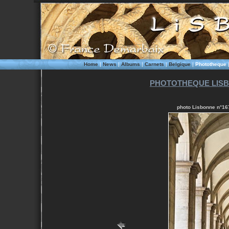
Home
|
News
|
Albums
|
Carnets
|
Belgique
|
Phototheque
PHOTOTHEQUE LISB
photo Lisbonne n°16