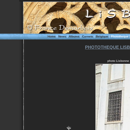
Home
|
News
|
Albums
|
Carnets
|
Belgique
|
Phototheque
PHOTOTHEQUE LISB
photo Lisbonne 