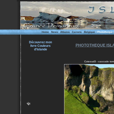
Home
|
News
|
Albums
|
Carnets
|
Belgique
|
Phototheque
Découvrez mon
PHOTOTHEQUE ISLA
livre Couleurs
d'Islande
Cotesud3 - cascade tomb