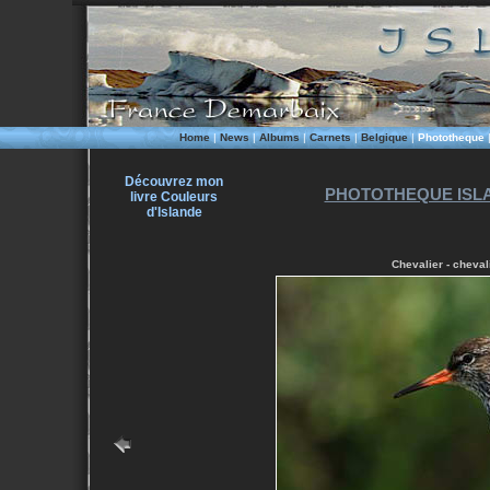
Home
|
News
|
Albums
|
Carnets
|
Belgique
|
Phototheque
Découvrez mon
PHOTOTHEQUE ISLA
livre Couleurs
d'Islande
Chevalier - cheval