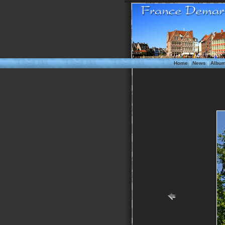
Home
|
News
|
Albu