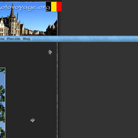
ens
|
Plan site
|
Blog
|