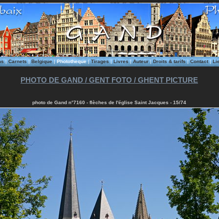
ms
|
Carnets
|
Belgique
|
Phototheque
|
Tirages
|
Livres
|
Auteur
|
Droits & tarifs
|
Contact
|
Li
PHOTO DE GAND / GENT FOTO / GHENT PICTURE
photo de Gand n°7160 - flèches de l'église Saint Jacques - 15/74