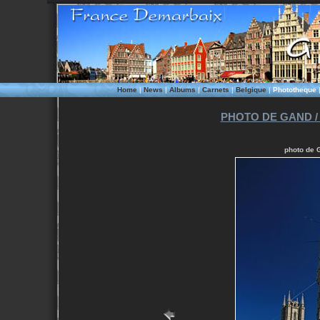
Home
|
News
|
Albums
|
Carnets
|
Belgique
|
Phototheque
PHOTO DE GAND /
photo de G