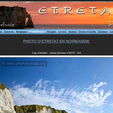
ms
|
Carnets
|
Belgique
|
Phototheque
|
Tirages
|
Livres
|
Auteur
|
Droits & tarifs
|
Contact
|
Li
PHOTO D'ETRETAT EN NORMANDIE
Cap d'Antifer - photo Etretat n°0070 - 2/4