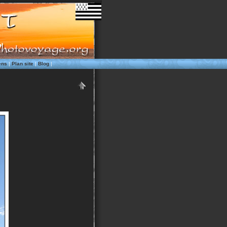
ens
|
Plan site
|
Blog
|