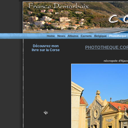
Home
|
News
|
Albums
|
Carnets
|
Belgique
|
Phototheque
Découvrez mon
PHOTOTHEQUE COR
livre sur la Corse
nécropole d'Ajacc