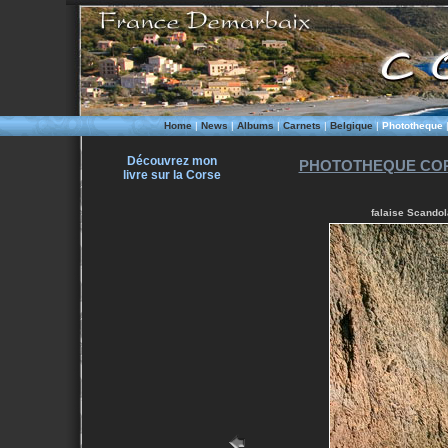
Home
|
News
|
Albums
|
Carnets
|
Belgique
|
Phototheque
Découvrez mon
PHOTOTHEQUE COR
livre sur la Corse
falaise Scandol