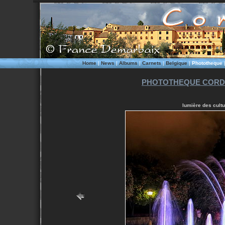
Home
|
News
|
Albums
|
Carnets
|
Belgique
|
Phototheque
PHOTOTHEQUE CORD
lumière des cultu