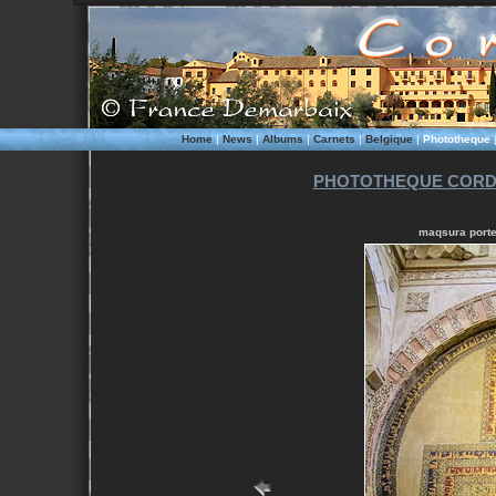
Home
|
News
|
Albums
|
Carnets
|
Belgique
|
Phototheque
PHOTOTHEQUE CORD
maqsura porte