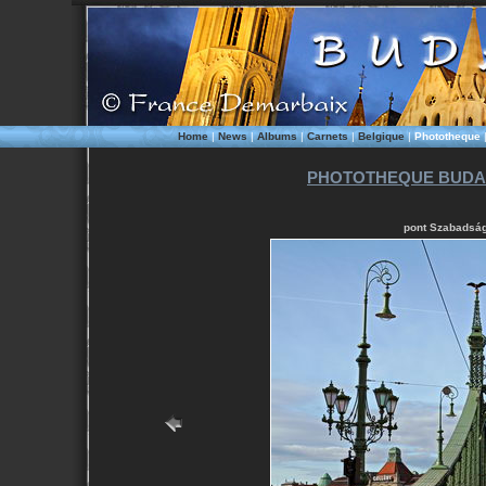
Home
|
News
|
Albums
|
Carnets
|
Belgique
|
Phototheque
PHOTOTHEQUE BUDAP
pont Szabadság