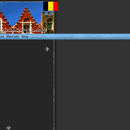
ens
|
Plan site
|
Blog
|