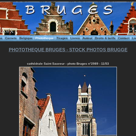
ms
|
Carnets
|
Belgique
|
Phototheque
|
Tirages
|
Livres
|
Auteur
|
Droits & tarifs
|
Contact
|
Li
PHOTOTHEQUE BRUGES - STOCK PHOTOS BRUGGE
cathédrale Saint Sauveur - photo Bruges n°2989 - 11/53