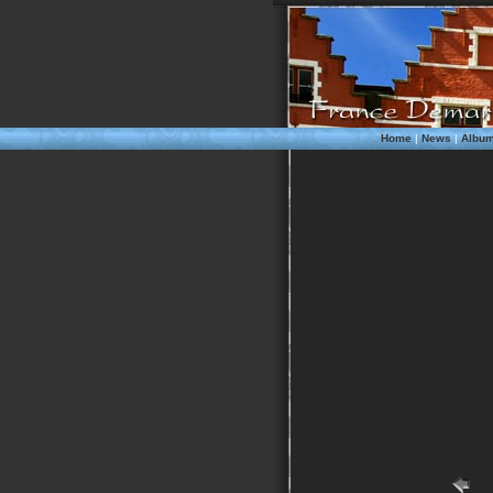
Home
|
News
|
Albu