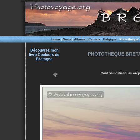
Home
|
News
|
Albums
|
Carnets
|
Belgique
|
Phototheque
Découvrez mon
PHOTOTHEQUE BRETA
livre Couleurs de
Bretagne
Mont Saint Michel au crép