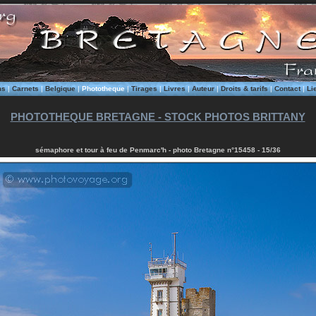
ms
|
Carnets
|
Belgique
|
Phototheque
|
Tirages
|
Livres
|
Auteur
|
Droits & tarifs
|
Contact
|
Li
PHOTOTHEQUE BRETAGNE - STOCK PHOTOS BRITTANY
sémaphore et tour à feu de Penmarc'h - photo Bretagne n°15458 - 15/36