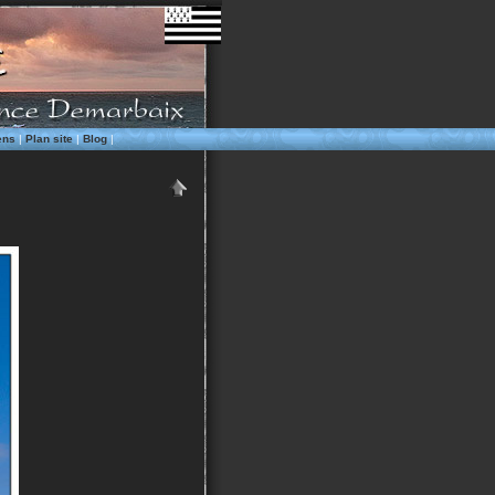
ens
|
Plan site
|
Blog
|