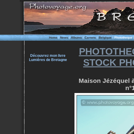
Home
|
News
|
Albums
|
Carnets
|
Belgique
|
Phototheque
PHOTOTHE
Découvrez mon livre
STOCK PH
Lumières de Bretagne
Maison Jézéquel à
n°