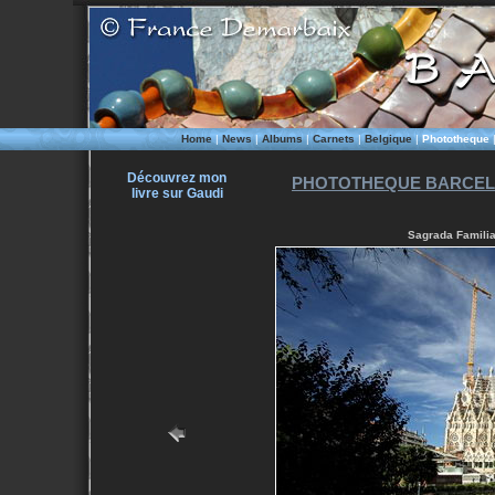
Home
|
News
|
Albums
|
Carnets
|
Belgique
|
Phototheque
Découvrez mon
PHOTOTHEQUE BARCEL
livre sur Gaudi
Sagrada Familia